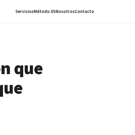
Servicios
Método X5
Nosotros
Contacto
ón que
que